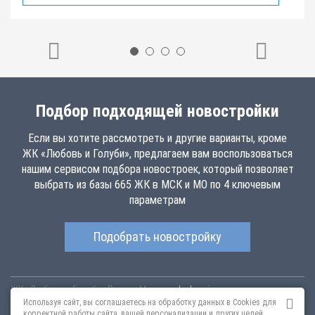
Подбор подходящей новостройки
Если вы хотите рассмотреть и другие варианты, кроме
ЖК «Любовь и Голуби», предлагаем вам воспользоваться
нашим сервисом подбора новостроек, который позволяет
выбрать из базы 665 ЖК в МСК и МО по 4 ключевым
параметрам
Подобрать новостройку
ЖК «Любовь и Голуби»
Россия
Москва
,
lyubov-i-
golubi.novopoisk.msk.ru
Купить квартиру в новом жилом комплексе
Используя сайт, вы соглашаетесь на обработку данных в Cookies для
«Любовь и Голуби» от «СМУ-6 Инвестиции» в районе Западное
корректной работы сайта, вашей персонализации и других целей,