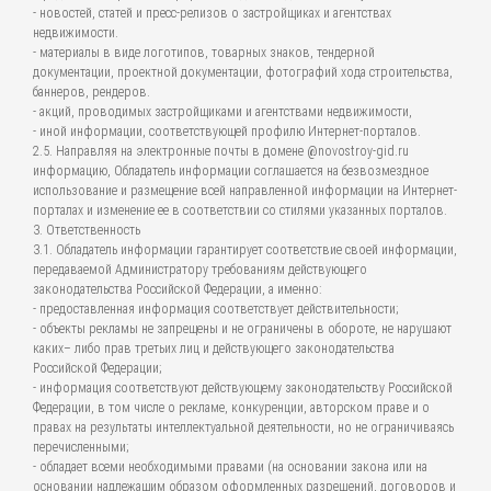
- новостей, статей и пресс-релизов о застройщиках и агентствах
недвижимости.
- материалы в виде логотипов, товарных знаков, тендерной
документации, проектной документации, фотографий хода строительства,
баннеров, рендеров.
- акций, проводимых застройщиками и агентствами недвижимости,
- иной информации, соответствующей профилю Интернет-порталов.
2.5. Направляя на электронные почты в домене @novostroy-gid.ru
информацию, Обладатель информации соглашается на безвозмездное
использование и размещение всей направленной информации на Интернет-
порталах и изменение ее в соответствии со стилями указанных порталов.
3. Ответственность
3.1. Обладатель информации гарантирует соответствие своей информации,
передаваемой Администратору требованиям действующего
законодательства Российской Федерации, а именно:
- предоставленная информация соответствует действительности;
- объекты рекламы не запрещены и не ограничены в обороте, не нарушают
каких– либо прав третьих лиц и действующего законодательства
Российской Федерации;
- информация соответствуют действующему законодательству Российской
Федерации, в том числе о рекламе, конкуренции, авторском праве и о
правах на результаты интеллектуальной деятельности, но не ограничиваясь
перечисленными;
- обладает всеми необходимыми правами (на основании закона или на
основании надлежащим образом оформленных разрешений, договоров и