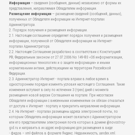
Информация
— сведения (сообщения, данные) независимо от формы их
представления, направляемая Обладателем информации.
Размещение информации
— размещение сведений (сообщений, данных),
полученных от Обладателя информации на Интернет-порталах
Администратора.
2. Порядок получения и размещения информации.
2.1. Настоящее соглашение определяет порядок получения и размещения
информации, полученной от Обладателя информации на Интернет-
порталах Администратора.
2.2. Настоящее Соглашение разработано в соответствии с Конституцией
РФ, Федеральным законом от 27.07.2006 No 149-ФЗ «Об информатизации,
информационных технологиях и о защите информации» и иными
нормативными актами, действующими на территории Российской
Федерации.
2.3. Администратор Интернет - портала вправе в любое время в
одностороннем порядке изменять условия настоящего Соглашения. Такие
изменения вступают в силу по истечении 3 (трех) дней с момента
размещения новой версии Соглашения на портале. При несогласии
Обладателя информации с внесенными изменениями он обязан отказаться
от доступа к Интернет - порталу и прекратить направление информации.
2.4. На Интернет - порталах размещены адреса электронной почты, по
которым Обладатель информации может связаться с Администратором
или его представителем электронная почта которых в домене @novostroy-
gid.ru и направить в их адрес информацию для размещения в виде:
- фидов – xml-файлов в формате Яндекс. Недвижимость, yandex.xml.