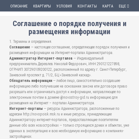
ОПИСАНИЕ
КВАРТИРЫ
УСЛОВИЯ
КОНТАКТЫ
КАРТА
ЕЩЕ
Соглашение о порядке получения и
размещения информации
1. Термины и определения.
Соглашение
— настоящее соглашение, определяющее порядок получения и
размещения информации на Интернет-порталах Администратора.
Администратор Интернет-порталов
— Индивидуальный
предприниматель Деревлев Николай Федорович, ИНН 290121227898,
ОГРНИП 307290109200122, расположенный по адресу г. Санкт-Петербург,
Заневский проспект д. 71/2, БЦ «Заневский каскад».
Обладатель информации
— любое лицо, самостоятельно создавшее
информацию либо получившее на основании закона или договора право
разрешать или ограничивать доступ к информации, направляющее по
электронным почтам в домене @novostroy-gid.ru информацию для
размещения на Интернет – порталах Администратора.
Интернет-порталы
— ресурсы Администратора, расположенные по
адресам http://novopoisk.msk.ru и иные ресурсы, принадлежащие
Администратору интернет-порталов, предоставляющие посетителям
данные обо всех новостройках — только строящихся домах и объектах, уже
сданных в эксплуатацию и всю необходимую информацию о компаниях-
застройщиках.