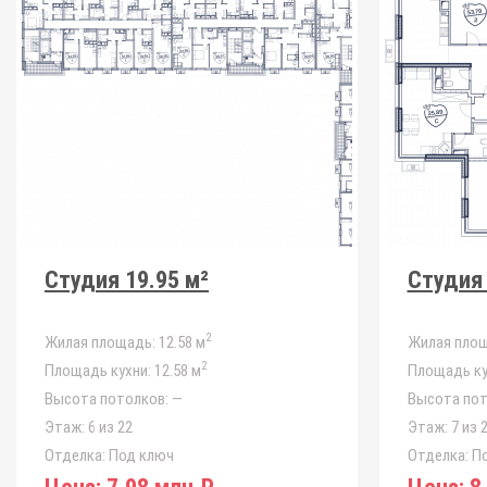
Студия 19.95 м²
Студия 
2
Жилая площадь:
12.58 м
Жилая площ
2
Площадь кухни:
12.58 м
Площадь ку
Высота потолков:
—
Высота пот
Этаж:
6 из 22
Этаж:
7 из 
Отделка:
Под ключ
Отделка:
По