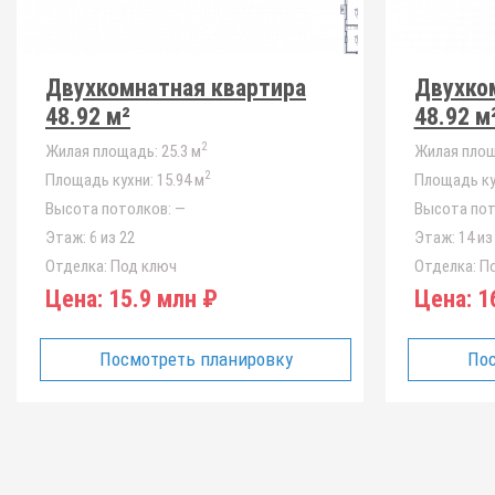
Двухкомнатная квартира
Двухко
48.92 м²
48.92 м
2
Жилая площадь:
25.3 м
Жилая площ
2
Площадь кухни:
15.94 м
Площадь ку
Высота потолков:
—
Высота пот
Этаж:
6 из 22
Этаж:
14 из
Отделка:
Под ключ
Отделка:
По
Цена:
15.9 млн ₽
Цена:
16
Посмотреть планировку
Пос