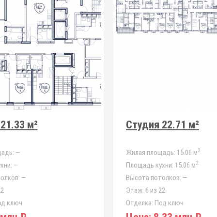
21.33 м²
Студия 22.71 м²
2
адь:
—
Жилая площадь:
15.06 м
2
хни:
—
Площадь кухни:
15.06 м
олков:
—
Высота потолков:
—
22
Этаж:
6 из 22
д ключ
Отделка:
Под ключ