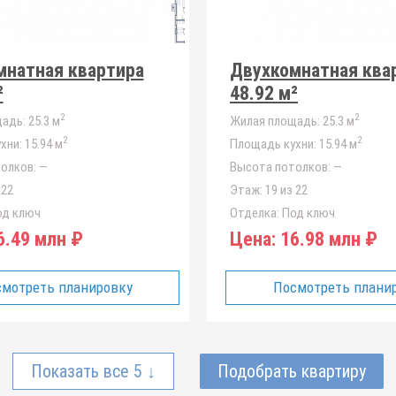
мнатная квартира
Двухкомнатная ква
²
48.92 м²
2
2
адь:
25.3 м
Жилая площадь:
25.3 м
2
2
хни:
15.94 м
Площадь кухни:
15.94 м
олков:
—
Высота потолков:
—
 22
Этаж:
19 из 22
д ключ
Отделка:
Под ключ
.49 млн ₽
Цена:
16.98 млн ₽
мотреть планировку
Посмотреть плани
Показать все 5 ↓
Подобрать квартиру