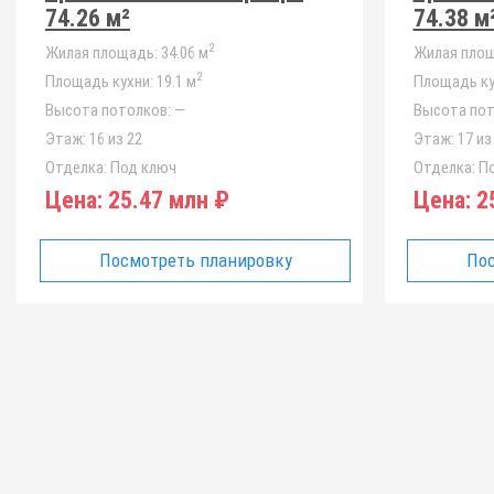
74.26 м²
74.38 м
2
Жилая площадь:
34.06 м
Жилая площ
2
Площадь кухни:
19.1 м
Площадь ку
Высота потолков:
—
Высота пот
Этаж:
16 из 22
Этаж:
17 из
Отделка:
Под ключ
Отделка:
По
Цена:
25.47 млн ₽
Цена:
25
Посмотреть планировку
Пос