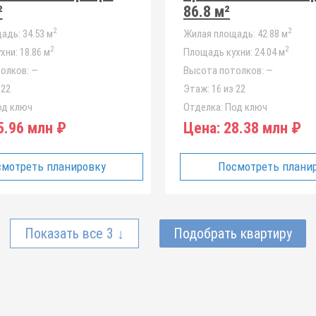
²
86.8 м²
2
2
адь:
34.53 м
Жилая площадь:
42.88 м
2
2
хни:
18.86 м
Площадь кухни:
24.04 м
олков:
—
Высота потолков:
—
 22
Этаж:
16 из 22
д ключ
Отделка:
Под ключ
.96 млн ₽
Цена:
28.38 млн ₽
мотреть планировку
Посмотреть плани
Показать все 3 ↓
Подобрать квартиру