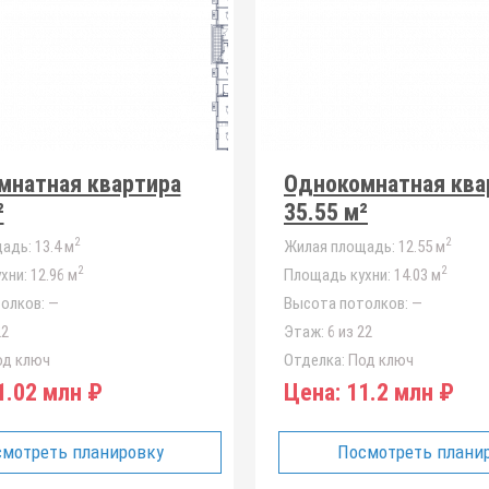
мнатная квартира
Однокомнатная ква
²
35.55 м²
2
2
адь:
13.4 м
Жилая площадь:
12.55 м
2
2
хни:
12.96 м
Площадь кухни:
14.03 м
олков:
—
Высота потолков:
—
22
Этаж:
6 из 22
д ключ
Отделка:
Под ключ
.02 млн ₽
Цена:
11.2 млн ₽
мотреть планировку
Посмотреть плани